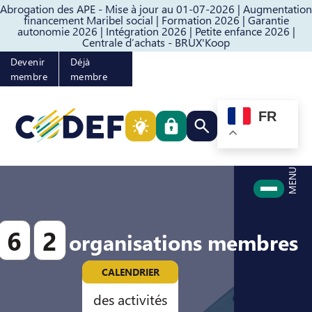
Abrogation des APE - Mise à jour au 01-07-2026 |
Augmentation
Passer au contenu
Passer au pied de page
financement Maribel social |
Formation 2026 |
Garantie
autonomie 2026 |
Intégration 2026 |
Petite enfance 2026 |
Centrale d’achats - BRUX'Koop
Devenir
Déjà
membre
membre
FR
Rechercher quelque cho
MENU
6
2
organisations membres
CALENDRIER
des activités