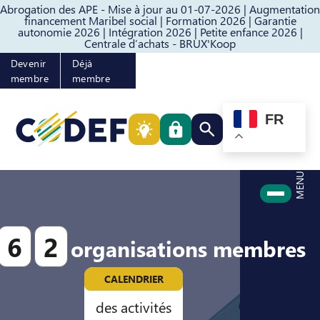
Abrogation des APE - Mise à jour au 01-07-2026 |
Augmentation
Passer au contenu
Passer au pied de page
financement Maribel social |
Formation 2026 |
Garantie
autonomie 2026 |
Intégration 2026 |
Petite enfance 2026 |
Centrale d’achats - BRUX'Koop
Devenir
Déjà
membre
membre
FR
Rechercher quelque cho
MENU
6
2
organisations membres
CALENDRIER
des activités