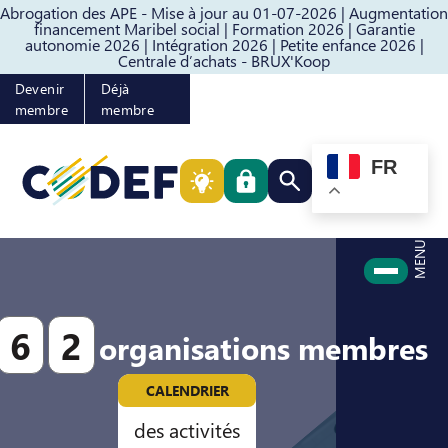
Abrogation des APE - Mise à jour au 01-07-2026 |
Augmentation
Passer au contenu
Passer au pied de page
financement Maribel social |
Formation 2026 |
Garantie
autonomie 2026 |
Intégration 2026 |
Petite enfance 2026 |
Centrale d’achats - BRUX'Koop
Devenir
Déjà
membre
membre
FR
Rechercher quelque cho
MENU
6
2
organisations membres
CALENDRIER
des activités