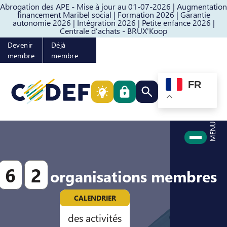
Abrogation des APE - Mise à jour au 01-07-2026 |
Augmentation
Passer au contenu
Passer au pied de page
financement Maribel social |
Formation 2026 |
Garantie
autonomie 2026 |
Intégration 2026 |
Petite enfance 2026 |
Centrale d’achats - BRUX'Koop
Devenir
Déjà
membre
membre
FR
Rechercher quelque cho
MENU
6
2
organisations membres
CALENDRIER
des activités