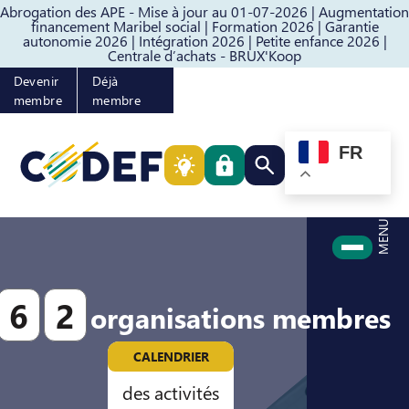
Abrogation des APE - Mise à jour au 01-07-2026 |
Augmentation
Passer au contenu
Passer au pied de page
financement Maribel social |
Formation 2026 |
Garantie
autonomie 2026 |
Intégration 2026 |
Petite enfance 2026 |
Centrale d’achats - BRUX'Koop
Devenir
Déjà
membre
membre
FR
Rechercher quelque cho
MENU
6
2
organisations membres
CALENDRIER
des activités