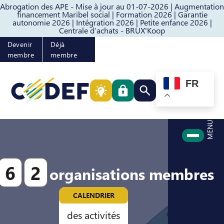
Abrogation des APE - Mise à jour au 01-07-2026 |
Augmentation
Passer au contenu
Passer au pied de page
financement Maribel social |
Formation 2026 |
Garantie
autonomie 2026 |
Intégration 2026 |
Petite enfance 2026 |
Centrale d’achats - BRUX'Koop
Devenir
Déjà
membre
membre
FR
Rechercher quelque cho
MENU
6
2
organisations membres
CALENDRIER
des activités