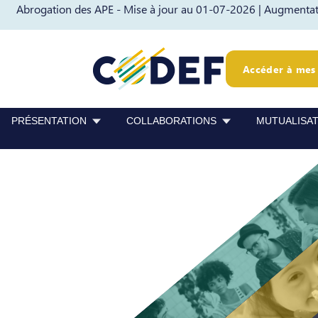
Abrogation des APE - Mise à jour au 01-07-2026 |
Augmentati
Passer au contenu
Passer au pied de page
Accéder à mes 
PRÉSENTATION
COLLABORATIONS
MUTUALISA