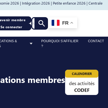
nomie 2026 |
Intégration 2026 |
Petite enfance 2026 |
Centrale
Recherche
evenir membre
FR
Lancer la recherche
Se connecter
CATIONS &
POURQUOI S’AFFILIER
CONTACT
S
?
CALENDRIER
sations membres
des activités
CODEF