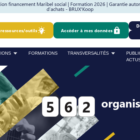
on financement Maribel social |
Formation 2026 |
Garantie auto
d’achats - BRUX'Koop
D
ressources/outils
Accéder à mes données
TIONS
FORMATIONS
TRANSVERSALITÉS
PUBLI
ACTU
organi
5
6
2