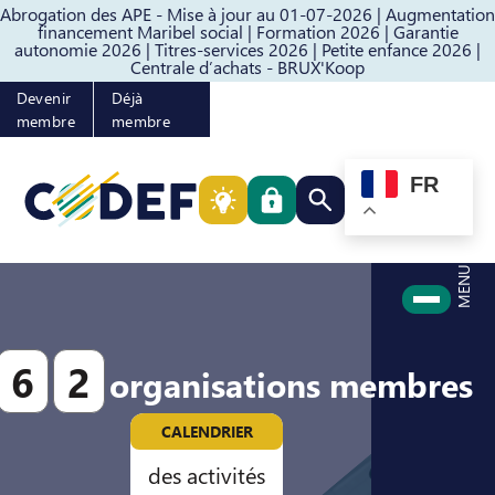
Abrogation des APE - Mise à jour au 01-07-2026 |
Augmentation
Passer au contenu
Passer au pied de page
financement Maribel social |
Formation 2026 |
Garantie
autonomie 2026 |
Titres-services 2026 |
Petite enfance 2026 |
Centrale d’achats - BRUX'Koop
Devenir
Déjà
membre
membre
FR
Rechercher quelque cho
MENU
6
2
organisations membres
CALENDRIER
des activités