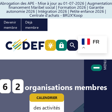
Abrogation des APE - Mise à jour au 01-07-2026 |
Augmentation
Passer au contenu
Passer au pied de page
financement Maribel social |
Formation 2026 |
Garantie
autonomie 2026 |
Intégration 2026 |
Petite enfance 2026 |
Centrale d’achats - BRUX'Koop
Devenir
Déjà
membre
membre
FR
Rechercher quelque cho
MENU
6
2
organisations membres
CALENDRIER
des activités