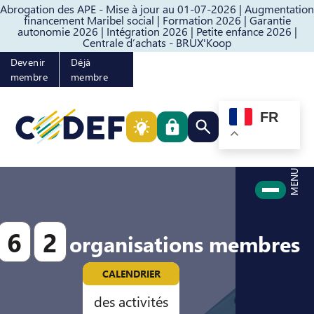
Abrogation des APE - Mise à jour au 01-07-2026 |
Augmentation
Passer au contenu
Passer au pied de page
financement Maribel social |
Formation 2026 |
Garantie
autonomie 2026 |
Intégration 2026 |
Petite enfance 2026 |
Centrale d’achats - BRUX'Koop
Devenir
Déjà
membre
membre
FR
Rechercher quelque cho
MENU
6
2
organisations membres
CALENDRIER
des activités