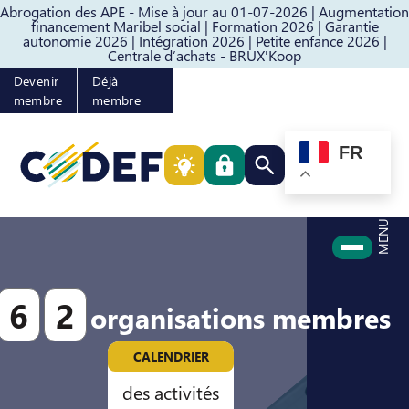
Abrogation des APE - Mise à jour au 01-07-2026 |
Augmentation
Passer au contenu
Passer au pied de page
financement Maribel social |
Formation 2026 |
Garantie
autonomie 2026 |
Intégration 2026 |
Petite enfance 2026 |
Centrale d’achats - BRUX'Koop
Devenir
Déjà
membre
membre
FR
Rechercher quelque cho
MENU
6
2
organisations membres
CALENDRIER
des activités