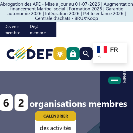
Abrogation des APE - Mise à jour au 01-07-2026 |
Augmentation
Passer au contenu
Passer au pied de page
financement Maribel social |
Formation 2026 |
Garantie
autonomie 2026 |
Intégration 2026 |
Petite enfance 2026 |
Centrale d’achats - BRUX'Koop
Devenir
Déjà
membre
membre
FR
Rechercher quelque cho
MENU
6
2
organisations membres
CALENDRIER
des activités