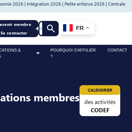
nomie 2026 |
Intégration 2026 |
Petite enfance 2026 |
Centrale
Recherche
evenir membre
FR
Lancer la recherche
Se connecter
CATIONS &
POURQUOI S’AFFILIER
CONTACT
S
?
CALENDRIER
sations membres
des activités
CODEF