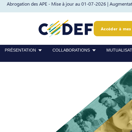
Abrogation des APE - Mise à jour au 01-07-2026 |
Augmentati
Passer au contenu
Passer au pied de page
Accéder à mes 
PRÉSENTATION
COLLABORATIONS
MUTUALISA