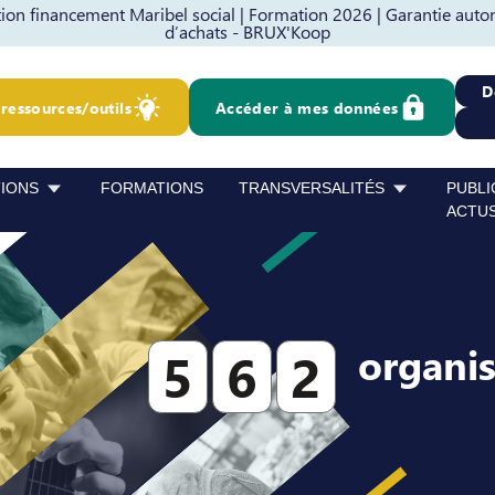
on financement Maribel social |
Formation 2026 |
Garantie auto
d’achats - BRUX'Koop
D
ressources/outils
Accéder à mes données
TIONS
FORMATIONS
TRANSVERSALITÉS
PUBLI
ACTU
organi
5
6
2