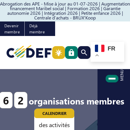
Abrogation des APE - Mise à jour au 01-07-2026 |
Augmentation
Passer au contenu
Passer au pied de page
financement Maribel social |
Formation 2026 |
Garantie
autonomie 2026 |
Intégration 2026 |
Petite enfance 2026 |
Centrale d’achats - BRUX'Koop
Devenir
Déjà
membre
membre
FR
Rechercher quelque cho
MENU
6
2
organisations membres
CALENDRIER
des activités