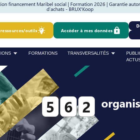
on financement Maribel social |
Formation 2026 |
Garantie auto
d’achats - BRUX'Koop
D
ressources/outils
Accéder à mes données
TIONS
FORMATIONS
TRANSVERSALITÉS
PUBLI
ACTU
organi
5
6
2