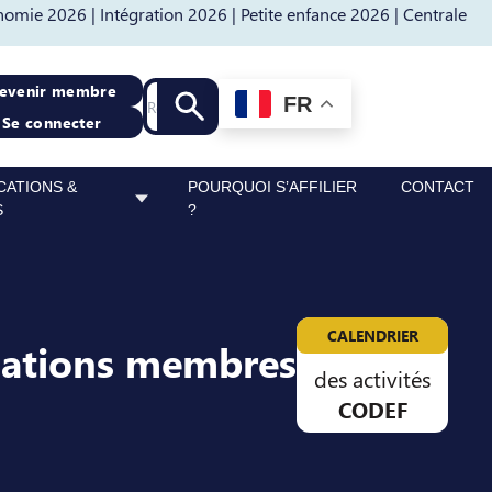
nomie 2026 |
Intégration 2026 |
Petite enfance 2026 |
Centrale
Recherche
evenir membre
FR
Lancer la recherche
Se connecter
CATIONS &
POURQUOI S’AFFILIER
CONTACT
S
?
CALENDRIER
sations membres
des activités
CODEF