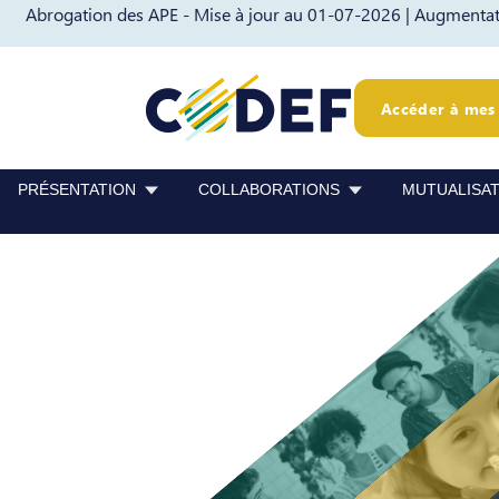
Abrogation des APE - Mise à jour au 01-07-2026 |
Augmentati
Passer au contenu
Passer au pied de page
Accéder à mes 
PRÉSENTATION
COLLABORATIONS
MUTUALISA