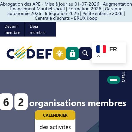
Abrogation des APE - Mise à jour au 01-07-2026 |
Augmentation
Passer au contenu
Passer au pied de page
financement Maribel social |
Formation 2026 |
Garantie
autonomie 2026 |
Intégration 2026 |
Petite enfance 2026 |
Centrale d’achats - BRUX'Koop
Devenir
Déjà
membre
membre
FR
Rechercher quelque cho
MENU
6
2
organisations membres
CALENDRIER
des activités