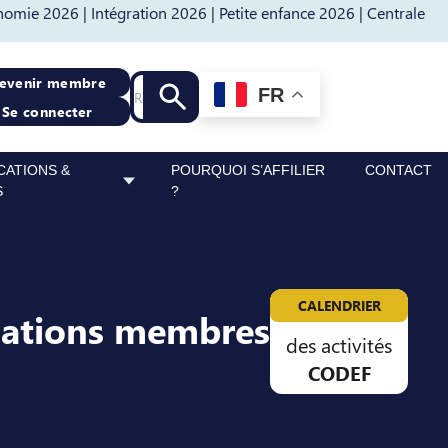
nomie 2026 |
Intégration 2026 |
Petite enfance 2026 |
Centrale
Recherche
evenir membre
FR
Lancer la recherche
Se connecter
CATIONS &
POURQUOI S’AFFILIER
CONTACT
S
?
CALENDRIER
sations membres
des activités
CODEF