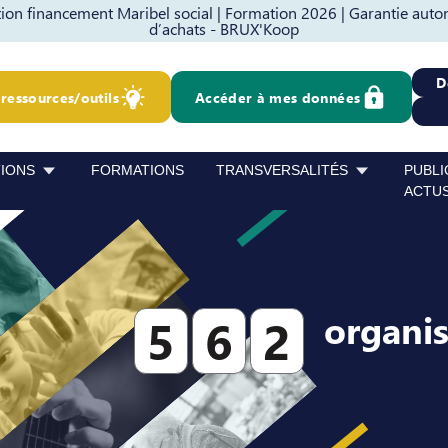
on financement Maribel social |
Formation 2026 |
Garantie auto
d’achats - BRUX'Koop
D
ressources/outils
Accéder à mes données
TIONS
FORMATIONS
TRANSVERSALITÉS
PUBLI
ACTU
organi
5
6
2