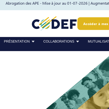
Abrogation des APE - Mise à jour au 01-07-2026 |
Augmentati
Passer au contenu
Passer au pied de page
Accéder à mes 
PRÉSENTATION
COLLABORATIONS
MUTUALISA