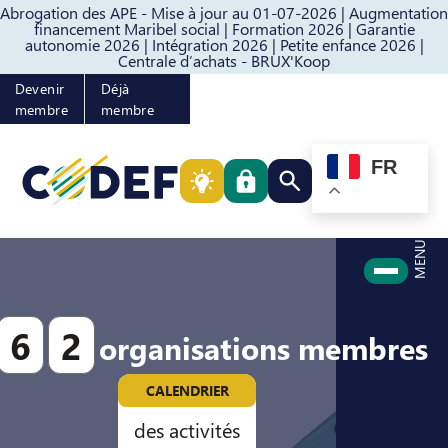
Abrogation des APE - Mise à jour au 01-07-2026 |
Augmentation
Passer au contenu
Passer au pied de page
financement Maribel social |
Formation 2026 |
Garantie
autonomie 2026 |
Intégration 2026 |
Petite enfance 2026 |
Centrale d’achats - BRUX'Koop
Devenir
Déjà
membre
membre
FR
Rechercher quelque cho
MENU
6
2
organisations membres
CALENDRIER
des activités