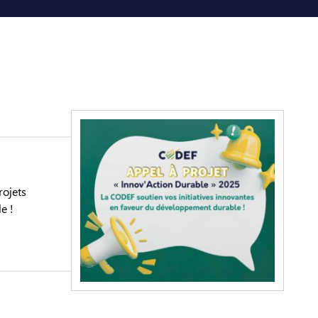
rojets
e !