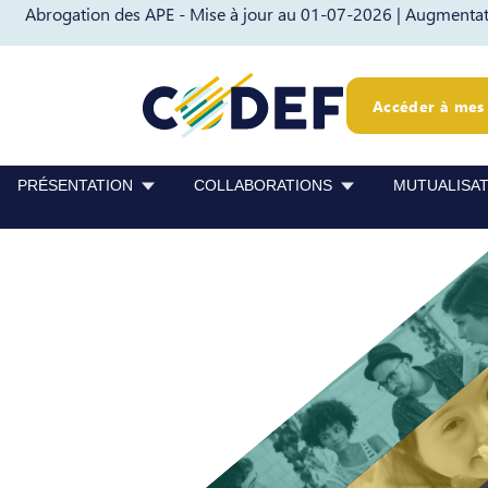
Abrogation des APE - Mise à jour au 01-07-2026 |
Augmentati
Passer au contenu
Passer au pied de page
Accéder à mes 
PRÉSENTATION
COLLABORATIONS
MUTUALISA