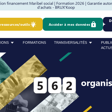
on financement Maribel social |
Formation 2026 |
Garantie auto
d’achats - BRUX'Koop
D
ressources/outils
Accéder à mes données
TIONS
FORMATIONS
TRANSVERSALITÉS
PUBLI
ACTU
organi
5
6
2