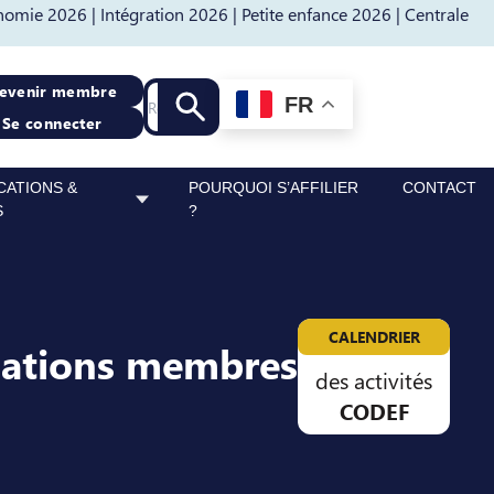
nomie 2026 |
Intégration 2026 |
Petite enfance 2026 |
Centrale
Recherche
evenir membre
FR
Lancer la recherche
Se connecter
CATIONS &
POURQUOI S’AFFILIER
CONTACT
S
?
CALENDRIER
sations membres
des activités
CODEF