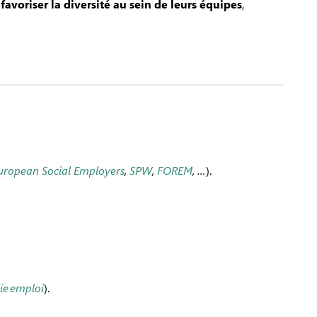
i
favoriser la diversité au sein de leurs équipes
,
European Social Employers
,
SPW
,
FOREM
, …
).
ie emploi
).