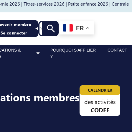
mie 2026 |
Titres-services 2026 |
Petite enfance 2026 |
Centrale
Recherche
evenir membre
FR
Lancer la recherche
Se connecter
CATIONS &
POURQUOI S’AFFILIER
CONTACT
S
?
CALENDRIER
sations membres
des activités
CODEF