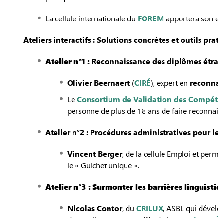
La cellule internationale du
FOREM
apportera son ex
Ateliers interactifs : Solutions concrètes et outils pra
Atelier n°1 :
Reconnaissance des diplômes étran
Olivier Beernaert
(
CIRÉ
), expert en
reconna
Le
Consortium de Validation des Compé
personne de plus de 18 ans de faire reconnaît
Atelier n°2 : Procédures administratives
pour le
Vincent Berger
, de la cellule Emploi et per
le « Guichet unique ».
Atelier n°3 : Surmonter les barrières linguist
Nicolas Contor
, du
CRILUX
,
ASBL qui dévelo