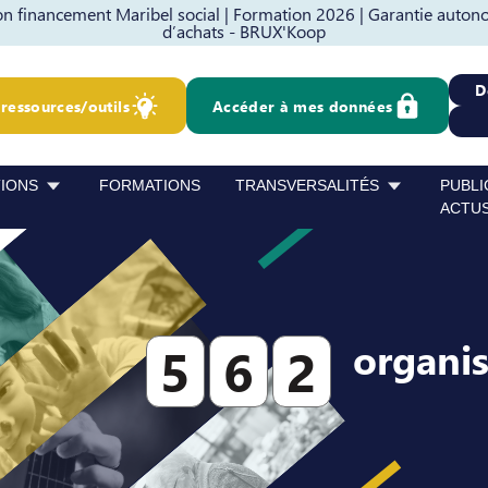
 financement Maribel social |
Formation 2026 |
Garantie autono
d’achats - BRUX'Koop
D
ressources/outils
Accéder à mes données
TIONS
FORMATIONS
TRANSVERSALITÉS
PUBLI
ACTU
organi
5
6
2