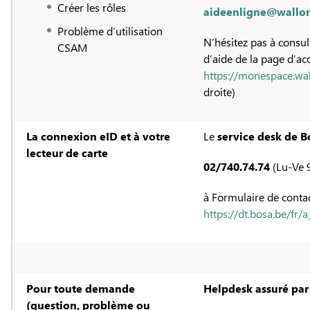
Créer les rôles
aideenligne@wallon
Problème d’utilisation
N’hésitez pas à consu
CSAM
d’aide de la page d’ac
https://monespace.wal
droite)
La connexion eID et à votre
Le
service desk de B
lecteur de carte
02/740.74.74
(Lu-Ve 
à Formulaire de contac
https://dt.bosa.be/fr
Pour toute demande
Helpdesk assuré par
(question, problème ou