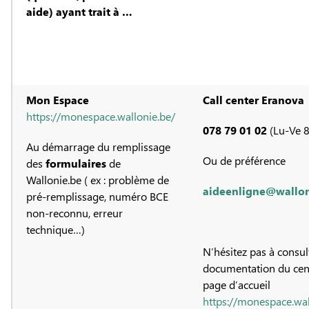
aide) ayant trait à …
Mon Espace
Call center Eranova
https://monespace.wallonie.be/
078 79 01 02
(Lu-Ve 
Au démarrage du remplissage
Ou de préférence
des
formulaires
de
Wallonie.be ( ex : problème de
aideenligne@wallon
pré-remplissage, numéro BCE
non-reconnu, erreur
technique…)
N’hésitez pas à consul
documentation du cent
page d’accueil
https://monespace.wal