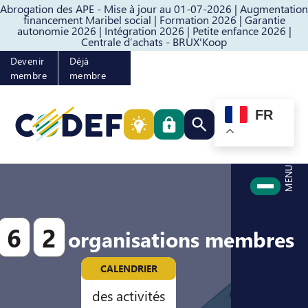
Abrogation des APE - Mise à jour au 01-07-2026 |
Augmentation
Passer au contenu
Passer au pied de page
financement Maribel social |
Formation 2026 |
Garantie
autonomie 2026 |
Intégration 2026 |
Petite enfance 2026 |
Centrale d’achats - BRUX'Koop
Devenir
Déjà
membre
membre
FR
Rechercher quelque cho
MENU
6
2
organisations membres
CALENDRIER
des activités