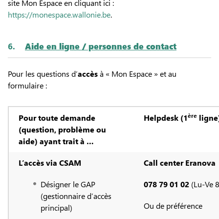
site Mon Espace en cliquant ici :
https://monespace.wallonie.be
.
6.
Aide en ligne / personnes de contact
Pour les questions d’
accès
à « Mon Espace » et au
formulaire :
ère
Pour toute demande
Helpdesk (1
ligne
(question, problème ou
aide) ayant trait à …
L’accès via CSAM
Call center Eranova
Désigner le GAP
078 79 01 02
(Lu-Ve 
(gestionnaire d’accès
Ou de préférence
principal)