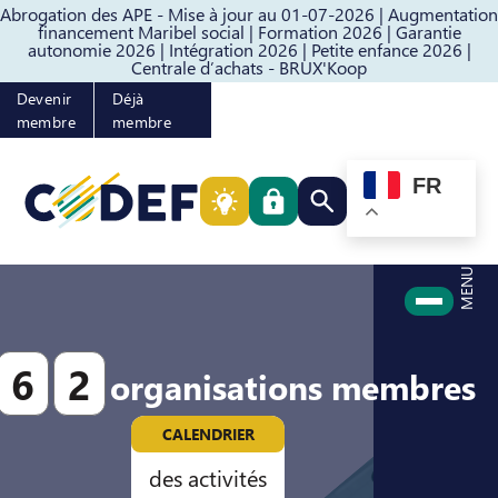
Abrogation des APE - Mise à jour au 01-07-2026 |
Augmentation
Passer au contenu
Passer au pied de page
financement Maribel social |
Formation 2026 |
Garantie
autonomie 2026 |
Intégration 2026 |
Petite enfance 2026 |
Centrale d’achats - BRUX'Koop
Devenir
Déjà
membre
membre
FR
Rechercher quelque cho
MENU
6
2
organisations membres
CALENDRIER
des activités