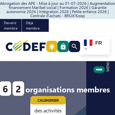
Abrogation des APE - Mise à jour au 01-07-2026 |
Augmentation
Passer au contenu
Passer au pied de page
financement Maribel social |
Formation 2026 |
Garantie
autonomie 2026 |
Intégration 2026 |
Petite enfance 2026 |
Centrale d’achats - BRUX'Koop
Devenir
Déjà
membre
membre
FR
Rechercher quelque cho
MENU
6
2
organisations membres
CALENDRIER
des activités