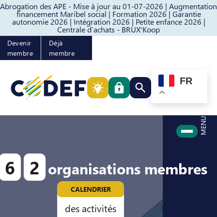
Abrogation des APE - Mise à jour au 01-07-2026 |
Augmentation
Passer au contenu
Passer au pied de page
financement Maribel social |
Formation 2026 |
Garantie
autonomie 2026 |
Intégration 2026 |
Petite enfance 2026 |
Centrale d’achats - BRUX'Koop
Devenir
Déjà
membre
membre
FR
Rechercher quelque cho
MENU
6
2
organisations membres
CALENDRIER
des activités