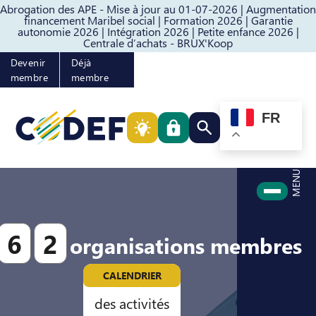
Abrogation des APE - Mise à jour au 01-07-2026 |
Augmentation
Passer au contenu
Passer au pied de page
financement Maribel social |
Formation 2026 |
Garantie
autonomie 2026 |
Intégration 2026 |
Petite enfance 2026 |
Centrale d’achats - BRUX'Koop
Devenir
Déjà
membre
membre
FR
Rechercher quelque cho
MENU
6
2
organisations membres
CALENDRIER
des activités