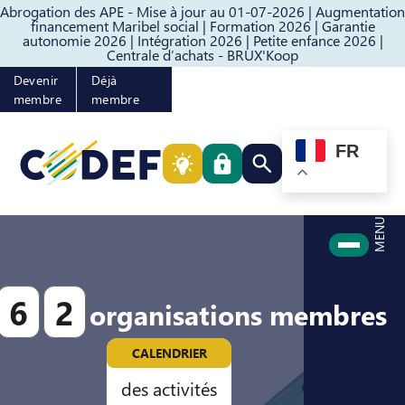
Abrogation des APE - Mise à jour au 01-07-2026 |
Augmentation
Passer au contenu
Passer au pied de page
financement Maribel social |
Formation 2026 |
Garantie
autonomie 2026 |
Intégration 2026 |
Petite enfance 2026 |
Centrale d’achats - BRUX'Koop
Devenir
Déjà
membre
membre
FR
Rechercher quelque cho
MENU
6
2
organisations membres
CALENDRIER
des activités