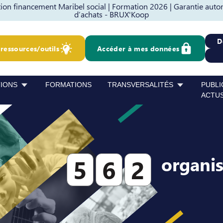
on financement Maribel social |
Formation 2026 |
Garantie auto
d’achats - BRUX'Koop
D
ressources/outils
Accéder à mes données
TIONS
FORMATIONS
TRANSVERSALITÉS
PUBLI
ACTU
organi
5
6
2