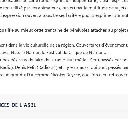
esponsables de cette radio régionale indépendante, c’est l’esprit 
le ton utilisé par les animateurs, ouvert par la multitude de suje
expression ouvert à tous. Le seul critère pour s’exprimer sur notr
 qualifie au mieux cette trentaine de bénévoles attachés au proje
nt dans la vie culturelle de sa région. Couvertures d’événements
estival Nature Namur, le Festival du Cirque de Namur …
unes désireux de faire de la radio leur métier. Sont passés par no
Radio), Denis Petit (Radio 21) et il y en a aussi qui sont passés p
ec un grand « D » comme Nicolas Buysse, que l’on a pu retrouve
CES DE L'ASBL