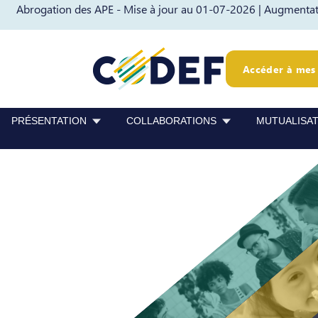
Abrogation des APE - Mise à jour au 01-07-2026 |
Augmentati
Passer au contenu
Passer au pied de page
Accéder à mes 
PRÉSENTATION
COLLABORATIONS
MUTUALISA