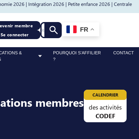
nomie 2026 |
Intégration 2026 |
Petite enfance 2026 |
Centrale
Recherche
evenir membre
FR
Lancer la recherche
Se connecter
CATIONS &
POURQUOI S’AFFILIER
CONTACT
S
?
CALENDRIER
sations membres
des activités
CODEF