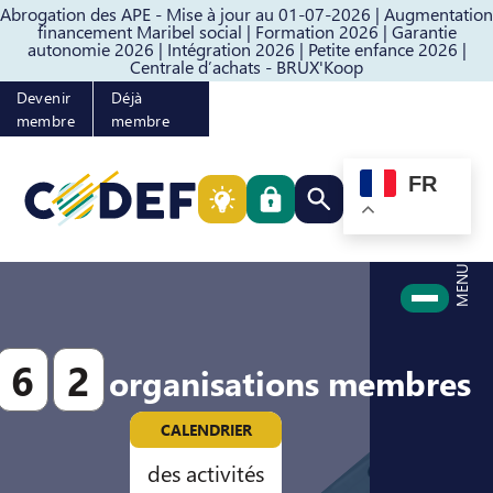
Abrogation des APE - Mise à jour au 01-07-2026 |
Augmentation
Passer au contenu
Passer au pied de page
financement Maribel social |
Formation 2026 |
Garantie
autonomie 2026 |
Intégration 2026 |
Petite enfance 2026 |
Centrale d’achats - BRUX'Koop
Devenir
Déjà
membre
membre
FR
Rechercher quelque cho
MENU
6
2
organisations membres
CALENDRIER
des activités