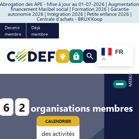
Abrogation des APE - Mise à jour au 01-07-2026 |
Augmentation
Passer au contenu
Passer au pied de page
financement Maribel social |
Formation 2026 |
Garantie
autonomie 2026 |
Intégration 2026 |
Petite enfance 2026 |
Centrale d’achats - BRUX'Koop
Devenir
Déjà
membre
membre
FR
Rechercher quelque cho
MENU
6
2
organisations membres
CALENDRIER
des activités