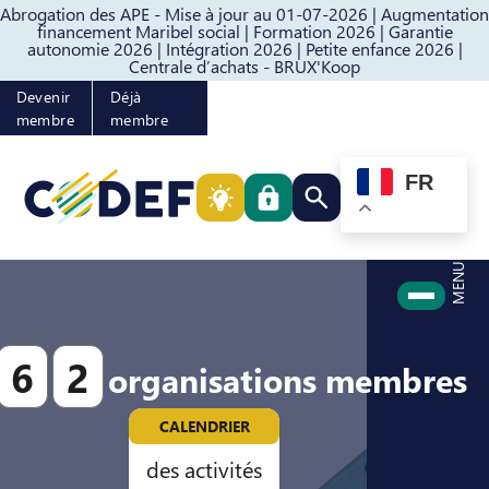
Abrogation des APE - Mise à jour au 01-07-2026 |
Augmentation
Passer au contenu
Passer au pied de page
financement Maribel social |
Formation 2026 |
Garantie
autonomie 2026 |
Intégration 2026 |
Petite enfance 2026 |
Centrale d’achats - BRUX'Koop
Devenir
Déjà
membre
membre
FR
Rechercher quelque cho
MENU
6
2
organisations membres
CALENDRIER
des activités