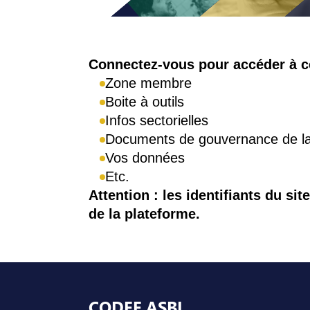
Connexion
Connectez-vous pour accéder à ce
Zone membre
Boite à outils
Infos sectorielles
Documents de gouvernance de 
Vos données
Etc.
Attention : les identifiants du sit
de la plateforme.
Pied de page
CODEF ASBL