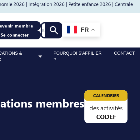
nomie 2026 |
Intégration 2026 |
Petite enfance 2026 |
Centrale
Recherche
evenir membre
FR
Lancer la recherche
Se connecter
CATIONS &
POURQUOI S’AFFILIER
CONTACT
S
?
CALENDRIER
sations membres
des activités
CODEF