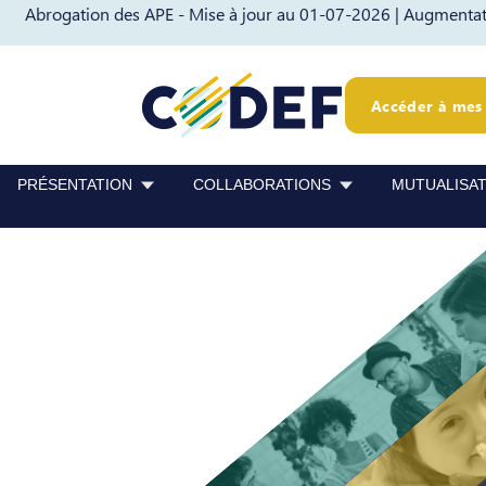
Abrogation des APE - Mise à jour au 01-07-2026 |
Augmentati
Passer au contenu
Passer au pied de page
Accéder à mes 
PRÉSENTATION
COLLABORATIONS
MUTUALISA