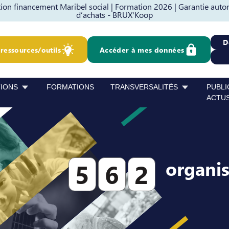
on financement Maribel social |
Formation 2026 |
Garantie auto
d’achats - BRUX'Koop
D
ressources/outils
Accéder à mes données
TIONS
FORMATIONS
TRANSVERSALITÉS
PUBLI
ACTU
organi
5
6
2