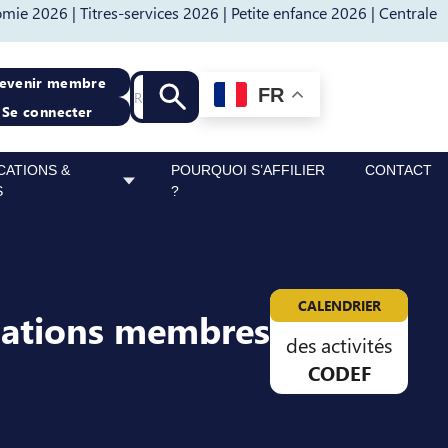
mie 2026 |
Titres-services 2026 |
Petite enfance 2026 |
Centrale
Recherche
evenir membre
FR
Lancer la recherche
Se connecter
CATIONS &
POURQUOI S’AFFILIER
CONTACT
S
?
CALENDRIER
sations membres
des activités
CODEF