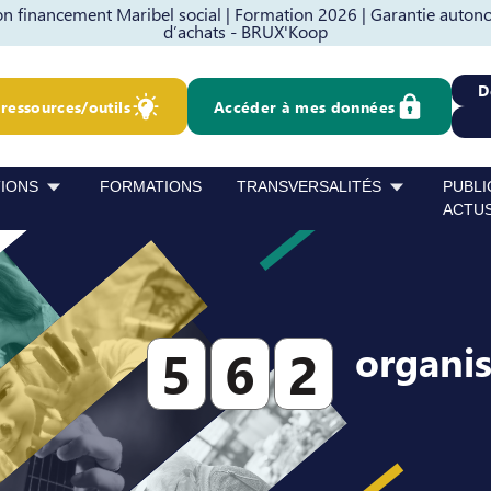
 financement Maribel social |
Formation 2026 |
Garantie autono
d’achats - BRUX'Koop
D
ressources/outils
Accéder à mes données
TIONS
FORMATIONS
TRANSVERSALITÉS
PUBLI
ACTU
organi
5
6
2