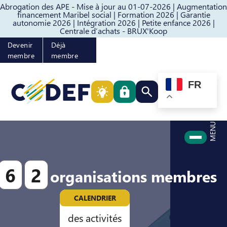
Abrogation des APE - Mise à jour au 01-07-2026 |
Augmentation
Passer au contenu
Passer au pied de page
financement Maribel social |
Formation 2026 |
Garantie
autonomie 2026 |
Intégration 2026 |
Petite enfance 2026 |
Centrale d’achats - BRUX'Koop
Devenir
Déjà
membre
membre
FR
Rechercher quelque cho
MENU
6
2
organisations membres
CALENDRIER
des activités