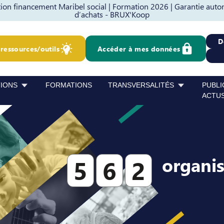
on financement Maribel social |
Formation 2026 |
Garantie auto
d’achats - BRUX'Koop
D
ressources/outils
Accéder à mes données
TIONS
FORMATIONS
TRANSVERSALITÉS
PUBLI
ACTU
organi
5
6
2