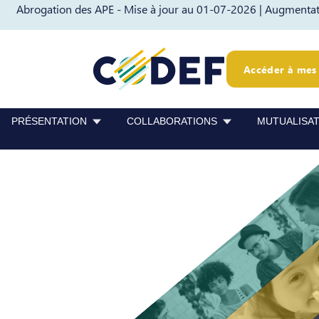
Abrogation des APE - Mise à jour au 01-07-2026 |
Augmentati
Passer au contenu
Passer au pied de page
Accéder à mes 
PRÉSENTATION
COLLABORATIONS
MUTUALISA