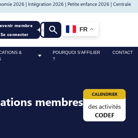
nomie 2026 |
Intégration 2026 |
Petite enfance 2026 |
Centrale
Recherche
evenir membre
FR
Lancer la recherche
Se connecter
CATIONS &
POURQUOI S’AFFILIER
CONTACT
S
?
CALENDRIER
sations membres
des activités
CODEF