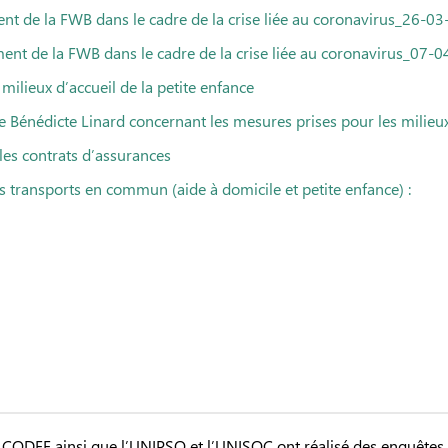
nt de la FWB dans le cadre de la crise liée au coronavirus_26-03
ent de la FWB dans le cadre de la crise liée au coronavirus_07-0
milieux d’accueil de la petite enfance
 Bénédicte Linard concernant les mesures prises pour les milieux 
 les contrats d’assurances
s transports en commun (aide à domicile et petite enfance) :
a CODEF ainsi que l’UNIPSO et l’UNISOC ont réalisé des enquêtes a