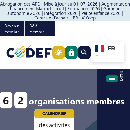
Abrogation des APE - Mise à jour au 01-07-2026 |
Augmentation
Passer au contenu
Passer au pied de page
financement Maribel social |
Formation 2026 |
Garantie
autonomie 2026 |
Intégration 2026 |
Petite enfance 2026 |
Centrale d’achats - BRUX'Koop
Devenir
Déjà
membre
membre
FR
Rechercher quelque cho
MENU
6
2
organisations membres
CALENDRIER
des activités